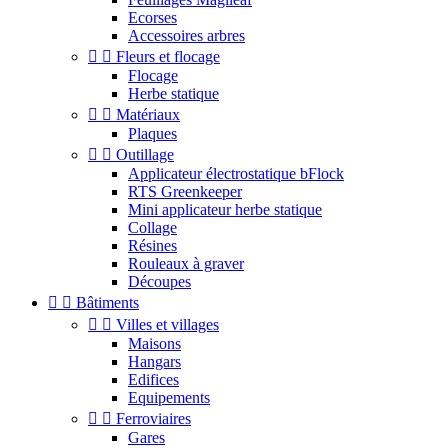
Ecorses
Accessoires arbres


Fleurs et flocage
Flocage
Herbe statique


Matériaux
Plaques


Outillage
Applicateur électrostatique bFlock
RTS Greenkeeper
Mini applicateur herbe statique
Collage
Résines
Rouleaux à graver
Découpes


Bâtiments


Villes et villages
Maisons
Hangars
Edifices
Equipements


Ferroviaires
Gares