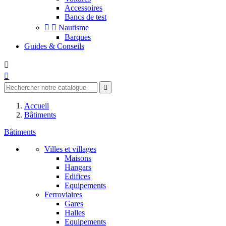
Accessoires
Bancs de test


Nautisme
Barques
Guides & Conseils



Accueil
Bâtiments
Bâtiments
Villes et villages
Maisons
Hangars
Edifices
Equipements
Ferroviaires
Gares
Halles
Equipements