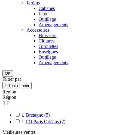
Jardins
Cabanes
Jeux
Outillage
Aménagements
Accessoires
Huisserie
Clôtures
Girouettes
Enseignes
Outillage
Aménagements
OK
Filtrer par

Tout effacer
Région
Région



Bretagne
(5)

PO Paris Orléans
(2)
Meilleures ventes