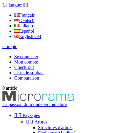
La langue:
Français
Deutsch
Italiano
Español
English GB
Compte
Se connecter
Mon compte
Check-out
Liste de souhait
Comparaison
0
article
La passion du monde en miniature


Paysages


Arbres
Structures d'arbres
Feuillages Magileaf