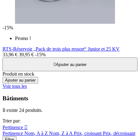
-15%
Promo !
RTS-Réservoir „Pack de trois plus ressort“ Junior et 25 KV
33,96 €
39,95 €
-15%

Ajouter au panier
Produit en stock
Ajouter au panier
Voir tous les
Bâtiments
Il existe 24 produits.
Trier par:
Pertinence

Pertinence
Nom, A à Z
Nom, Z à A
Prix, croissant
Prix, décroissant
Filtre