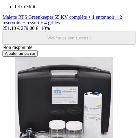
Prix réduit
Malette RTS Greenkeeper 55 KV complète + 1 entonnoir + 2
réservoirs + ressort + 4 grilles
251,10 €
279,00 €
-10%
Victime de son succès !
Non disponible
Ajouter au panier