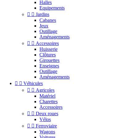
Halles
Equipements


Jardins
Cabanes
Jeux
Outillage
Aménagements


Accessoires
Huisserie
Clôtures
Girouettes
Enseignes
Outillage
Aménagements


Véhicules


Agricoles
Matériel
Charettes
Accessoires


Deux roues
Vélos


Ferroviaire
Wagons
Voitures