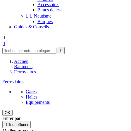
Accessoires
Bancs de test


Nautisme
Barques
Guides & Conseils



Accueil
Bâtiments
Ferroviaires
Ferroviaires
Gares
Halles
Equipements
OK
Filtrer par

Tout effacer
Meilleures ventes