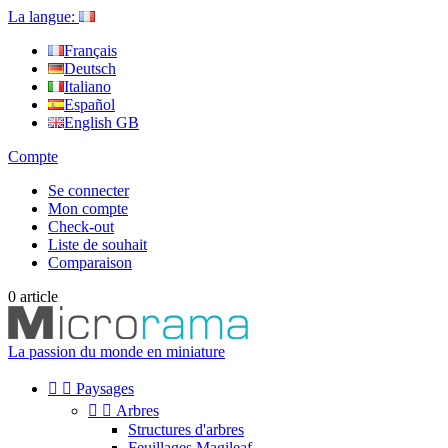
La langue:
Français
Deutsch
Italiano
Español
English GB
Compte
Se connecter
Mon compte
Check-out
Liste de souhait
Comparaison
0
article
La passion du monde en miniature


Paysages


Arbres
Structures d'arbres
Feuillages Magileaf