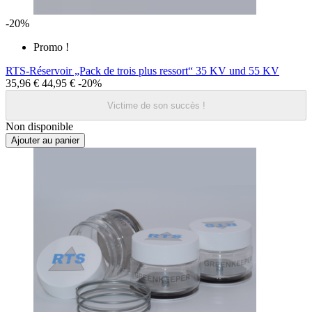
-20%
Promo !
RTS-Réservoir „Pack de trois plus ressort“ 35 KV und 55 KV
35,96 €
44,95 €
-20%
Victime de son succès !
Non disponible
Ajouter au panier