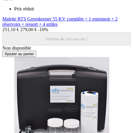
Prix réduit
Malette RTS Greenkeeper 55 KV complète + 1 entonnoir + 2
réservoirs + ressort + 4 grilles
251,10 €
279,00 €
-10%
Victime de son succès !
Non disponible
Ajouter au panier