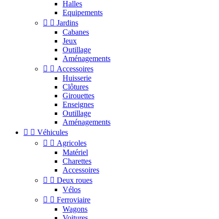
Halles
Equipements


Jardins
Cabanes
Jeux
Outillage
Aménagements


Accessoires
Huisserie
Clôtures
Girouettes
Enseignes
Outillage
Aménagements


Véhicules


Agricoles
Matériel
Charettes
Accessoires


Deux roues
Vélos


Ferroviaire
Wagons
Voitures