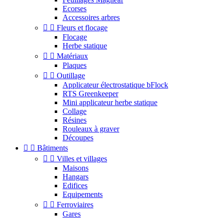
Ecorses
Accessoires arbres


Fleurs et flocage
Flocage
Herbe statique


Matériaux
Plaques


Outillage
Applicateur électrostatique bFlock
RTS Greenkeeper
Mini applicateur herbe statique
Collage
Résines
Rouleaux à graver
Découpes


Bâtiments


Villes et villages
Maisons
Hangars
Edifices
Equipements


Ferroviaires
Gares