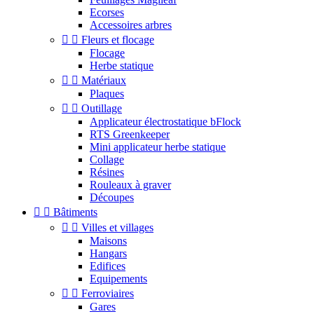
Ecorses
Accessoires arbres


Fleurs et flocage
Flocage
Herbe statique


Matériaux
Plaques


Outillage
Applicateur électrostatique bFlock
RTS Greenkeeper
Mini applicateur herbe statique
Collage
Résines
Rouleaux à graver
Découpes


Bâtiments


Villes et villages
Maisons
Hangars
Edifices
Equipements


Ferroviaires
Gares