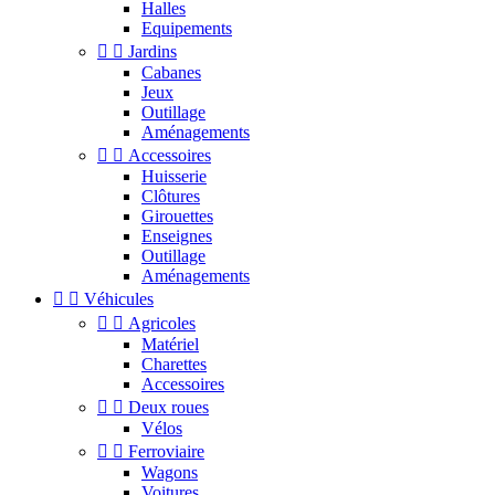
Halles
Equipements


Jardins
Cabanes
Jeux
Outillage
Aménagements


Accessoires
Huisserie
Clôtures
Girouettes
Enseignes
Outillage
Aménagements


Véhicules


Agricoles
Matériel
Charettes
Accessoires


Deux roues
Vélos


Ferroviaire
Wagons
Voitures