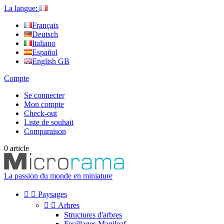
La langue:
Français
Deutsch
Italiano
Español
English GB
Compte
Se connecter
Mon compte
Check-out
Liste de souhait
Comparaison
0
article
La passion du monde en miniature


Paysages


Arbres
Structures d'arbres
Feuillages Magileaf