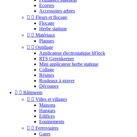
Ecorses
Accessoires arbres


Fleurs et flocage
Flocage
Herbe statique


Matériaux
Plaques


Outillage
Applicateur électrostatique bFlock
RTS Greenkeeper
Mini applicateur herbe statique
Collage
Résines
Rouleaux à graver
Découpes


Bâtiments


Villes et villages
Maisons
Hangars
Edifices
Equipements


Ferroviaires
Gares