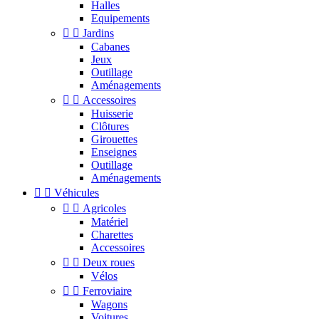
Halles
Equipements


Jardins
Cabanes
Jeux
Outillage
Aménagements


Accessoires
Huisserie
Clôtures
Girouettes
Enseignes
Outillage
Aménagements


Véhicules


Agricoles
Matériel
Charettes
Accessoires


Deux roues
Vélos


Ferroviaire
Wagons
Voitures