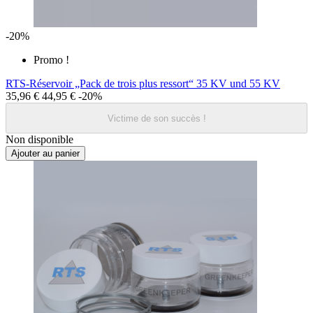
-20%
Promo !
RTS-Réservoir „Pack de trois plus ressort“ 35 KV und 55 KV
35,96 €
44,95 €
-20%
Victime de son succès !
Non disponible
Ajouter au panier