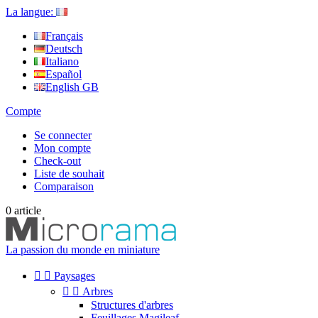
La langue:
Français
Deutsch
Italiano
Español
English GB
Compte
Se connecter
Mon compte
Check-out
Liste de souhait
Comparaison
0
article
La passion du monde en miniature


Paysages


Arbres
Structures d'arbres
Feuillages Magileaf