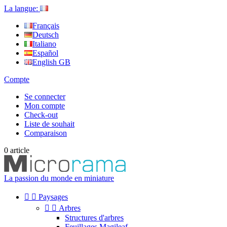
La langue:
Français
Deutsch
Italiano
Español
English GB
Compte
Se connecter
Mon compte
Check-out
Liste de souhait
Comparaison
0
article
La passion du monde en miniature


Paysages


Arbres
Structures d'arbres
Feuillages Magileaf