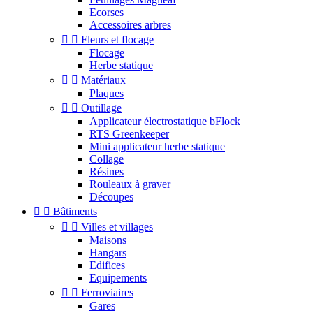
Ecorses
Accessoires arbres


Fleurs et flocage
Flocage
Herbe statique


Matériaux
Plaques


Outillage
Applicateur électrostatique bFlock
RTS Greenkeeper
Mini applicateur herbe statique
Collage
Résines
Rouleaux à graver
Découpes


Bâtiments


Villes et villages
Maisons
Hangars
Edifices
Equipements


Ferroviaires
Gares