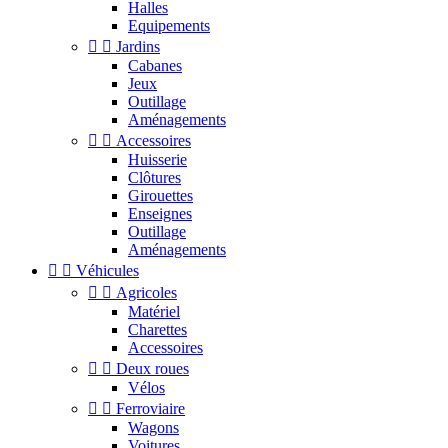
Halles
Equipements


Jardins
Cabanes
Jeux
Outillage
Aménagements


Accessoires
Huisserie
Clôtures
Girouettes
Enseignes
Outillage
Aménagements


Véhicules


Agricoles
Matériel
Charettes
Accessoires


Deux roues
Vélos


Ferroviaire
Wagons
Voitures