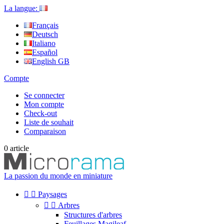
La langue:
Français
Deutsch
Italiano
Español
English GB
Compte
Se connecter
Mon compte
Check-out
Liste de souhait
Comparaison
0
article
La passion du monde en miniature


Paysages


Arbres
Structures d'arbres
Feuillages Magileaf