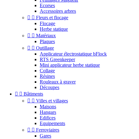
Ecorses
Accessoires arbres


Fleurs et flocage
Flocage
Herbe statique


Matériaux
Plaques


Outillage
Applicateur électrostatique bFlock
RTS Greenkeeper
Mini applicateur herbe statique
Collage
Résines
Rouleaux à graver
Découpes


Bâtiments


Villes et villages
Maisons
Hangars
Edifices
Equipements


Ferroviaires
Gares