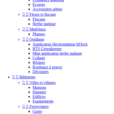
Ecorses
Accessoires arbres


Fleurs et flocage
Flocage
Herbe statique


Matériaux
Plaques


Outillage
Applicateur électrostatique bFlock
RTS Greenkeeper
Mini applicateur herbe statique
Collage
Résines
Rouleaux à graver
Découpes


Bâtiments


Villes et villages
Maisons
Hangars
Edifices
Equipements


Ferroviaires
Gares