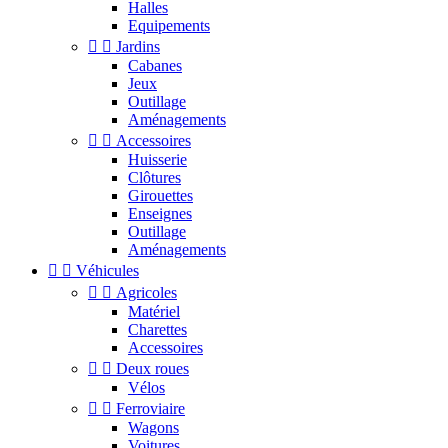
Halles
Equipements


Jardins
Cabanes
Jeux
Outillage
Aménagements


Accessoires
Huisserie
Clôtures
Girouettes
Enseignes
Outillage
Aménagements


Véhicules


Agricoles
Matériel
Charettes
Accessoires


Deux roues
Vélos


Ferroviaire
Wagons
Voitures