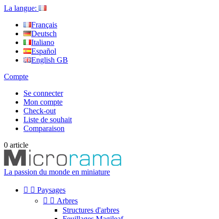
La langue:
Français
Deutsch
Italiano
Español
English GB
Compte
Se connecter
Mon compte
Check-out
Liste de souhait
Comparaison
0
article
La passion du monde en miniature


Paysages


Arbres
Structures d'arbres
Feuillages Magileaf