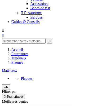
Accessoires
Bancs de test


Nautisme
Barques
Guides & Conseils



Accueil
Fournitures
Matériaux
Plaques
Matériaux
Plaques
OK
Filtrer par

Tout effacer
Meilleures ventes