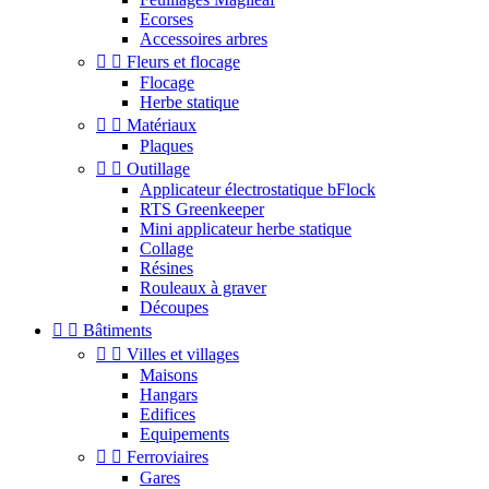
Ecorses
Accessoires arbres


Fleurs et flocage
Flocage
Herbe statique


Matériaux
Plaques


Outillage
Applicateur électrostatique bFlock
RTS Greenkeeper
Mini applicateur herbe statique
Collage
Résines
Rouleaux à graver
Découpes


Bâtiments


Villes et villages
Maisons
Hangars
Edifices
Equipements


Ferroviaires
Gares