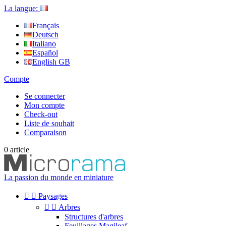
La langue:
Français
Deutsch
Italiano
Español
English GB
Compte
Se connecter
Mon compte
Check-out
Liste de souhait
Comparaison
0
article
La passion du monde en miniature


Paysages


Arbres
Structures d'arbres
Feuillages Magileaf