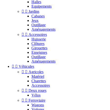
Halles
Equipements


Jardins
Cabanes
Jeux
Outillage
Aménagements


Accessoires
Huisserie
Clôtures
Girouettes
Enseignes
Outillage
Aménagements


Véhicules


Agricoles
Matériel
Charettes
Accessoires


Deux roues
Vélos


Ferroviaire
Wagons
Voitures