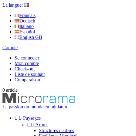
La langue:
Français
Deutsch
Italiano
Español
English GB
Compte
Se connecter
Mon compte
Check-out
Liste de souhait
Comparaison
0
article
La passion du monde en miniature


Paysages


Arbres
Structures d'arbres
Feuillages Magileaf