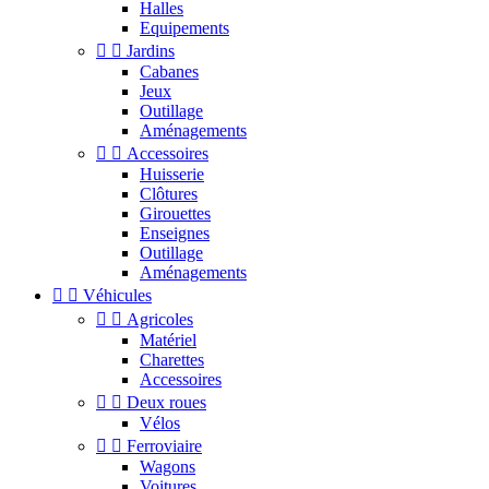
Halles
Equipements


Jardins
Cabanes
Jeux
Outillage
Aménagements


Accessoires
Huisserie
Clôtures
Girouettes
Enseignes
Outillage
Aménagements


Véhicules


Agricoles
Matériel
Charettes
Accessoires


Deux roues
Vélos


Ferroviaire
Wagons
Voitures