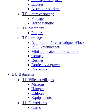
Ecorses
Accessoires arbres


Fleurs et flocage
Flocage
Herbe statique


Matériaux
Plaques


Outillage
Applicateur électrostatique bFlock
RTS Greenkeeper
Mini applicateur herbe statique
Collage
Résines
Rouleaux à graver
Découpes


Bâtiments


Villes et villages
Maisons
Hangars
Edifices
Equipements


Ferroviaires
Gares