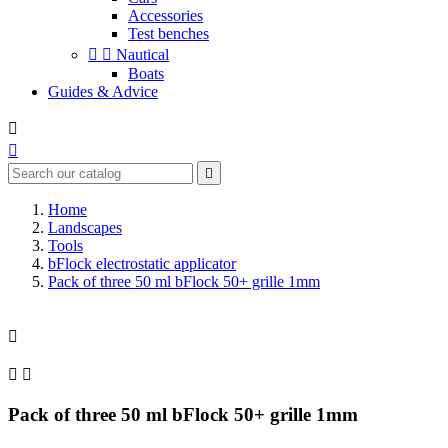
Accessories
Test benches


Nautical
Boats
Guides & Advice



Home
Landscapes
Tools
bFlock electrostatic applicator
Pack of three 50 ml bFlock 50+ grille 1mm



Pack of three 50 ml bFlock 50+ grille 1mm