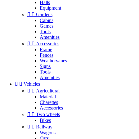
Halls
Equipment


Gardens
Cabins
Games
Tools
Amenities


Accessories
Frame
Fences
Weathervanes
Signs
Tools
Amenities


Vehicles


Agricultural
Material
Charettes
Accessories


Two wheels
Bikes


Railway
Wagons
Cars