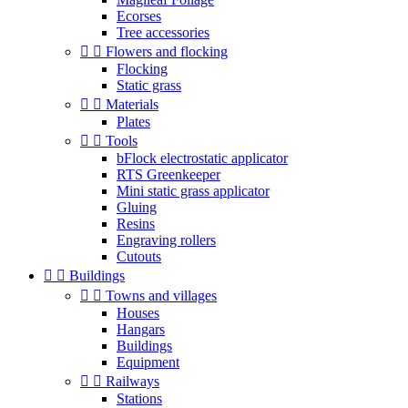
Ecorses
Tree accessories


Flowers and flocking
Flocking
Static grass


Materials
Plates


Tools
bFlock electrostatic applicator
RTS Greenkeeper
Mini static grass applicator
Gluing
Resins
Engraving rollers
Cutouts


Buildings


Towns and villages
Houses
Hangars
Buildings
Equipment


Railways
Stations