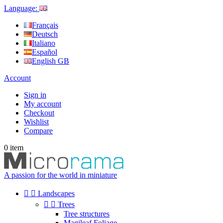
Language:
Français
Deutsch
Italiano
Español
English GB
Account
Sign in
My account
Checkout
Wishlist
Compare
0
item
A passion for the world in miniature


Landscapes


Trees
Tree structures
Magileaf Foliage