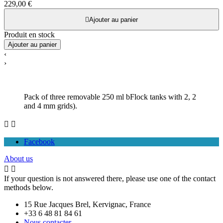
229,00 €

Ajouter au panier
Produit en stock
Ajouter au panier
‹
›
Pack of three removable 250 ml bFlock tanks with 2, 2
and 4 mm grids).


Facebook
About us


If your question is not answered there, please use one of the contact
methods below.
15 Rue Jacques Brel, Kervignac, France
+33 6 48 81 84 61
Nous contacter