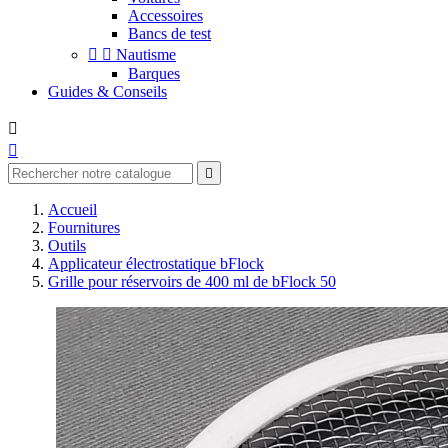
Accessoires
Bancs de test


Nautisme
Barques
Guides & Conseils



Accueil
Fournitures
Outils
Applicateur électrostatique bFlock
Grille pour réservoirs de 400 ml de bFlock 50