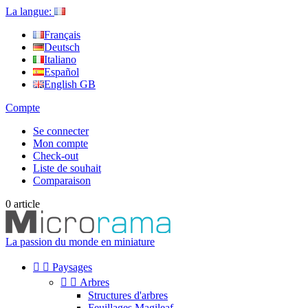
La langue:
Français
Deutsch
Italiano
Español
English GB
Compte
Se connecter
Mon compte
Check-out
Liste de souhait
Comparaison
0
article
La passion du monde en miniature


Paysages


Arbres
Structures d'arbres
Feuillages Magileaf