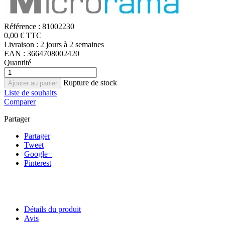
Référence :
81002230
0,00 € TTC
Livraison : 2 jours à 2 semaines
EAN :
3664708002420
Quantité
Rupture de stock
Ajouter au panier
Liste de souhaits
Comparer
Partager
Partager
Tweet
Google+
Pinterest
Détails du produit
Avis