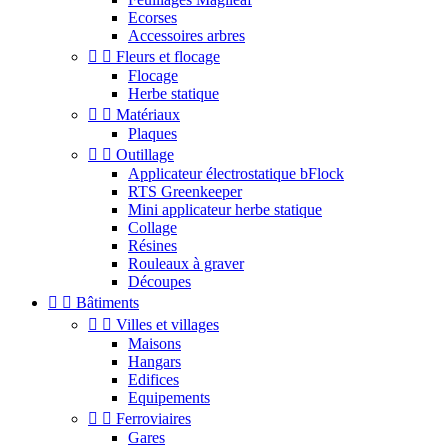
Ecorses
Accessoires arbres


Fleurs et flocage
Flocage
Herbe statique


Matériaux
Plaques


Outillage
Applicateur électrostatique bFlock
RTS Greenkeeper
Mini applicateur herbe statique
Collage
Résines
Rouleaux à graver
Découpes


Bâtiments


Villes et villages
Maisons
Hangars
Edifices
Equipements


Ferroviaires
Gares