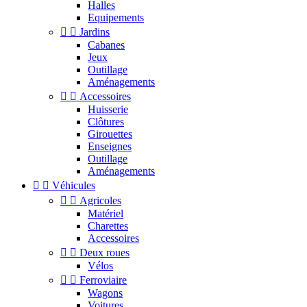
Halles
Equipements


Jardins
Cabanes
Jeux
Outillage
Aménagements


Accessoires
Huisserie
Clôtures
Girouettes
Enseignes
Outillage
Aménagements


Véhicules


Agricoles
Matériel
Charettes
Accessoires


Deux roues
Vélos


Ferroviaire
Wagons
Voitures