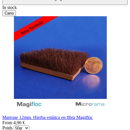
In stock
Carro
Marrone 12mm. Hierba estática en fibra Magifloc
From
4,96 €
Poids