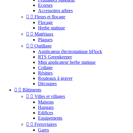
Ecorses
Accessoires arbres


Fleurs et flocage
Flocage
Herbe statique


Matériaux
Plaques


Outillage
Applicateur électrostatique bFlock
RTS Greenkeeper
Mini applicateur herbe statique
Collage
Résines
Rouleaux à graver
Découpes


Bâtiments


Villes et villages
Maisons
Hangars
Edifices
Equipements


Ferroviaires
Gares