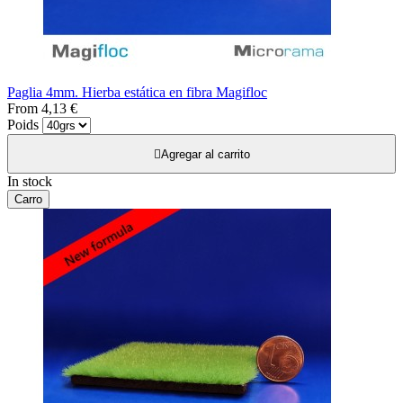
Paglia 4mm. Hierba estática en fibra Magifloc
From
4,13 €
Poids

Agregar al carrito
In stock
Carro