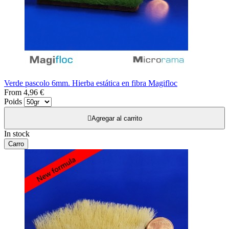
Verde pascolo 6mm. Hierba estática en fibra Magifloc
From
4,96 €
Poids

Agregar al carrito
In stock
Carro