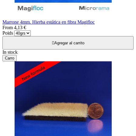
Marrone 4mm. Hierba estática en fibra Magifloc
From
4,13 €
Poids

Agregar al carrito
In stock
Carro