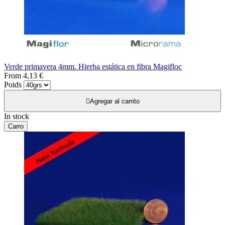
Verde primavera 4mm. Hierba estática en fibra Magifloc
From
4,13 €
Poids

Agregar al carrito
In stock
Carro