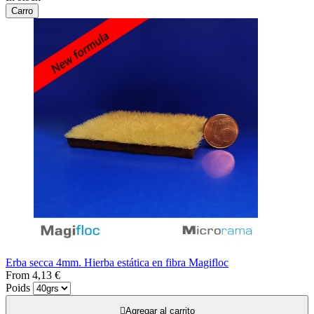
Carro
Erba secca 4mm. Hierba estática en fibra Magifloc
From
4,13 €
Poids

Agregar al carrito