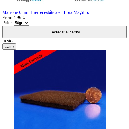
Marrone 6mm. Hierba estática en fibra Magifloc
From
4,96 €
Poids

Agregar al carrito
In stock
Carro