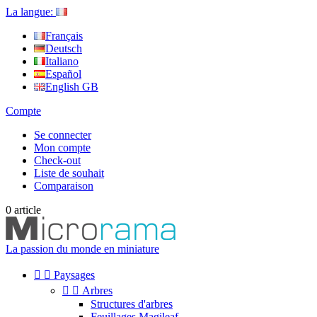
La langue:
Français
Deutsch
Italiano
Español
English GB
Compte
Se connecter
Mon compte
Check-out
Liste de souhait
Comparaison
0
article
La passion du monde en miniature


Paysages


Arbres
Structures d'arbres
Feuillages Magileaf