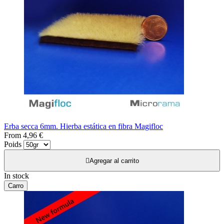
Erba secca 6mm. Hierba estática en fibra Magifloc
From
4,96 €
Poids

Agregar al carrito
In stock
Carro