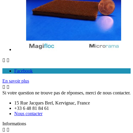


Facebook
En savoir plus


Si votre question ne trouve pas de réponses, merci de nous contacter.
15 Rue Jacques Brel, Kervignac, France
+33 6 48 81 84 61
Nous contacter
Informations

