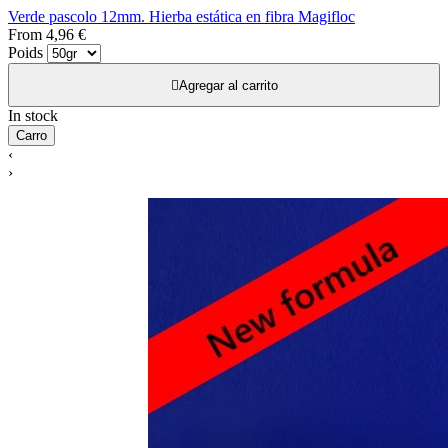
Verde pascolo 12mm. Hierba estática en fibra Magifloc
From
4,96 €
Poids

Agregar al carrito
In stock
Carro
‹
›