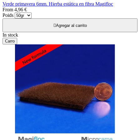
Verde primavera 6mm. Hierba estática en fibra Magifloc
From
4,96 €
Poids

Agregar al carrito
In stock
Carro