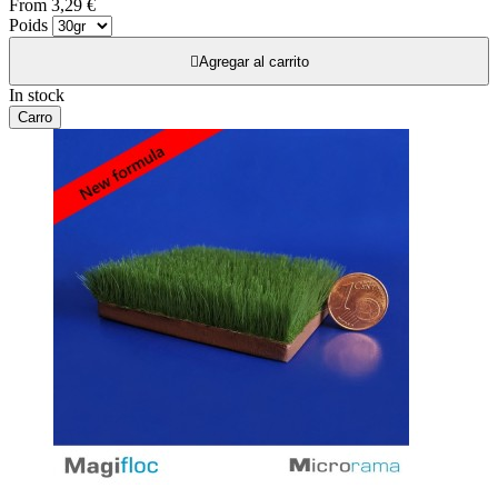
From
3,29 €
Poids

Agregar al carrito
In stock
Carro