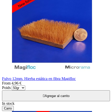
Fulvo 12mm. Hierba estática en fibra Magifloc
From
4,96 €
Poids

Agregar al carrito
In stock
Carro