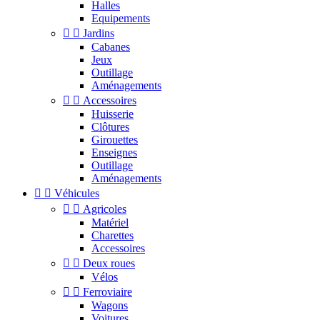
Halles
Equipements


Jardins
Cabanes
Jeux
Outillage
Aménagements


Accessoires
Huisserie
Clôtures
Girouettes
Enseignes
Outillage
Aménagements


Véhicules


Agricoles
Matériel
Charettes
Accessoires


Deux roues
Vélos


Ferroviaire
Wagons
Voitures