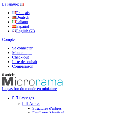
La langue:
Français
Deutsch
Italiano
Español
English GB
Compte
Se connecter
Mon compte
Check-out
Liste de souhait
Comparaison
0
article
La passion du monde en miniature


Paysages


Arbres
Structures d'arbres
Feuillages Magileaf