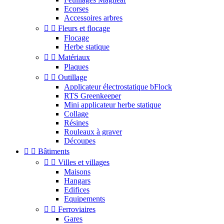
Ecorses
Accessoires arbres


Fleurs et flocage
Flocage
Herbe statique


Matériaux
Plaques


Outillage
Applicateur électrostatique bFlock
RTS Greenkeeper
Mini applicateur herbe statique
Collage
Résines
Rouleaux à graver
Découpes


Bâtiments


Villes et villages
Maisons
Hangars
Edifices
Equipements


Ferroviaires
Gares