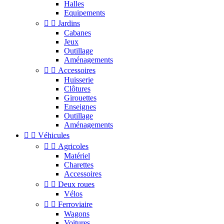
Halles
Equipements


Jardins
Cabanes
Jeux
Outillage
Aménagements


Accessoires
Huisserie
Clôtures
Girouettes
Enseignes
Outillage
Aménagements


Véhicules


Agricoles
Matériel
Charettes
Accessoires


Deux roues
Vélos


Ferroviaire
Wagons
Voitures