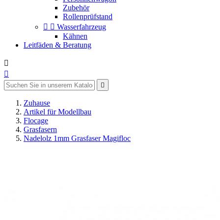
Zubehör
Rollenprüfstand


Wasserfahrzeug
Kähnen
Leitfäden & Beratung



Zuhause
Artikel für Modellbau
Flocage
Grasfasern
Nadelolz 1mm Grasfaser Magifloc