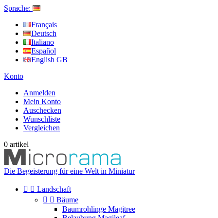
Sprache:
Français
Deutsch
Italiano
Español
English GB
Konto
Anmelden
Mein Konto
Auschecken
Wunschliste
Vergleichen
0
artikel
Die Begeisterung für eine Welt in Miniatur


Landschaft


Bäume
Baumrohlinge Magitree
Belaubung Magileaf