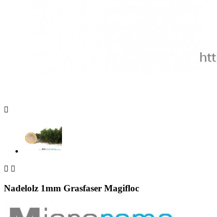



Nadelolz 1mm Grasfaser Magifloc