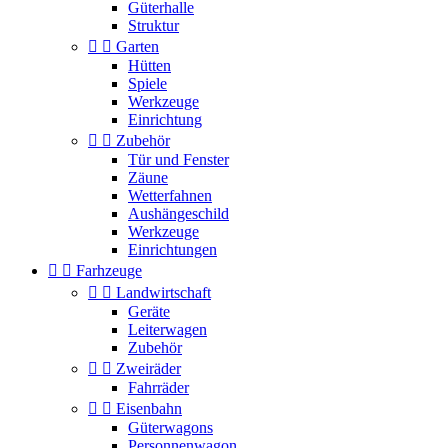
Güterhalle
Struktur


Garten
Hütten
Spiele
Werkzeuge
Einrichtung


Zubehör
Tür und Fenster
Zäune
Wetterfahnen
Aushängeschild
Werkzeuge
Einrichtungen


Farhzeuge


Landwirtschaft
Geräte
Leiterwagen
Zubehör


Zweiräder
Fahrräder


Eisenbahn
Güterwagons
Personnenwagon