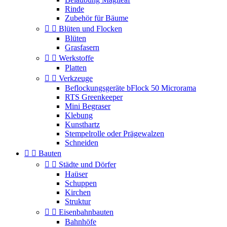
Rinde
Zubehör für Bäume


Blüten und Flocken
Blüten
Grasfasern


Werkstoffe
Platten


Verkzeuge
Beflockungsgeräte bFlock 50 Microrama
RTS Greenkeeper
Mini Begraser
Klebung
Kunsthartz
Stempelrolle oder Prägewalzen
Schneiden


Bauten


Städte und Dörfer
Haüser
Schuppen
Kirchen
Struktur


Eisenbahnbauten
Bahnhöfe