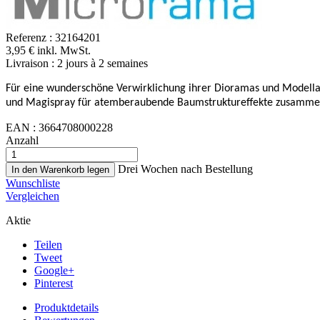
Referenz :
32164201
3,95 € inkl. MwSt.
Livraison : 2 jours à 2 semaines
Für eine wunderschöne Verwirklichung ihrer Dioramas und Modellan
und Magispray für atemberaubende Baumstruktureffekte zusammen 
EAN :
3664708000228
Anzahl
Drei Wochen nach Bestellung
In den Warenkorb legen
Wunschliste
Vergleichen
Aktie
Teilen
Tweet
Google+
Pinterest
Produktdetails