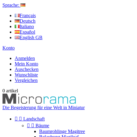
Sprache:
Français
Deutsch
Italiano
Español
English GB
Konto
Anmelden
Mein Konto
Auschecken
Wunschliste
Vergleichen
0
artikel
Die Begeisterung für eine Welt in Miniatur


Landschaft


Bäume
Baumrohlinge Magitree
Belaubung Magileaf