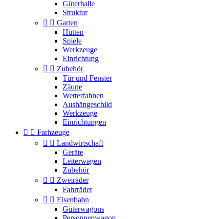
Güterhalle
Struktur


Garten
Hütten
Spiele
Werkzeuge
Einrichtung


Zubehör
Tür und Fenster
Zäune
Wetterfahnen
Aushängeschild
Werkzeuge
Einrichtungen


Farhzeuge


Landwirtschaft
Geräte
Leiterwagen
Zubehör


Zweiräder
Fahrräder


Eisenbahn
Güterwagons
Personnenwagon