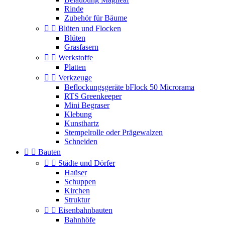
Rinde
Zubehör für Bäume


Blüten und Flocken
Blüten
Grasfasern


Werkstoffe
Platten


Verkzeuge
Beflockungsgeräte bFlock 50 Microrama
RTS Greenkeeper
Mini Begraser
Klebung
Kunsthartz
Stempelrolle oder Prägewalzen
Schneiden


Bauten


Städte und Dörfer
Haüser
Schuppen
Kirchen
Struktur


Eisenbahnbauten
Bahnhöfe