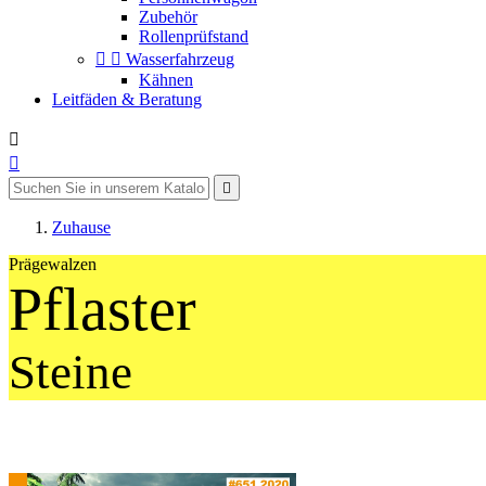
Zubehör
Rollenprüfstand


Wasserfahrzeug
Kähnen
Leitfäden & Beratung



Zuhause
Prägewalzen
Pflaster
Steine
Eisenbahn Gebäud