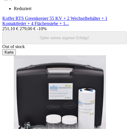
Reduziert
Koffer RTS Greenkeeper 55 KV + 2 Wechselbehälter + 1
Kontaktfeder + 4 Flächensiebe + 1...
251,10 €
279,00 €
-10%
Opfer seines eigenen Erfolgs!
Out of stock
Karte