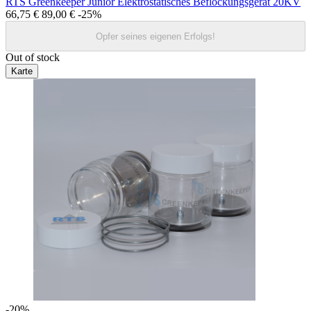
RTS Greenkeeper Junior Elektrostatisches Beflockungsgerät 20KV
66,75 €
89,00 €
-25%
Opfer seines eigenen Erfolgs!
Out of stock
Karte
-20%