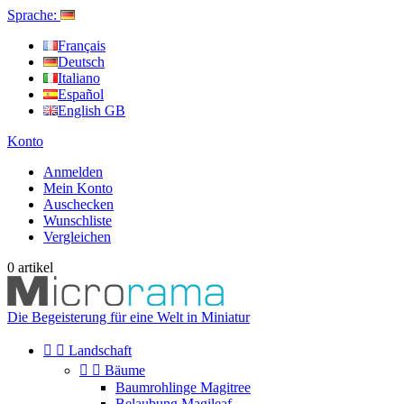
Sprache:
Français
Deutsch
Italiano
Español
English GB
Konto
Anmelden
Mein Konto
Auschecken
Wunschliste
Vergleichen
0
artikel
Die Begeisterung für eine Welt in Miniatur


Landschaft


Bäume
Baumrohlinge Magitree
Belaubung Magileaf