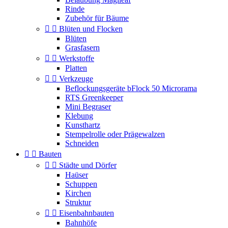
Rinde
Zubehör für Bäume


Blüten und Flocken
Blüten
Grasfasern


Werkstoffe
Platten


Verkzeuge
Beflockungsgeräte bFlock 50 Microrama
RTS Greenkeeper
Mini Begraser
Klebung
Kunsthartz
Stempelrolle oder Prägewalzen
Schneiden


Bauten


Städte und Dörfer
Haüser
Schuppen
Kirchen
Struktur


Eisenbahnbauten
Bahnhöfe