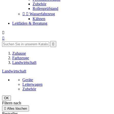
Zubehör
Rollenprüfstand


Wasserfahrzeug
Kähnen
Leitfäden & Beratung



Zuhause
Farhzeuge
Landwirtschaft
Landwirtschaft
Geräte
Leiterwagen
Zubehör
OK
Filtern nach

Alles löschen
Bestseller