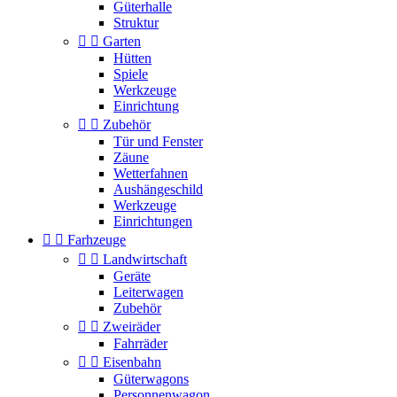
Güterhalle
Struktur


Garten
Hütten
Spiele
Werkzeuge
Einrichtung


Zubehör
Tür und Fenster
Zäune
Wetterfahnen
Aushängeschild
Werkzeuge
Einrichtungen


Farhzeuge


Landwirtschaft
Geräte
Leiterwagen
Zubehör


Zweiräder
Fahrräder


Eisenbahn
Güterwagons
Personnenwagon