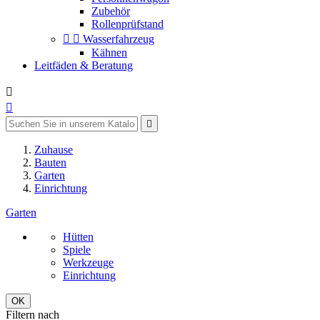
Zubehör
Rollenprüfstand


Wasserfahrzeug
Kähnen
Leitfäden & Beratung



Zuhause
Bauten
Garten
Einrichtung
Garten
Hütten
Spiele
Werkzeuge
Einrichtung
OK
Filtern nach