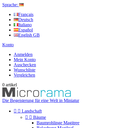
Sprache:
Français
Deutsch
Italiano
Español
English GB
Konto
Anmelden
Mein Konto
Auschecken
Wunschliste
Vergleichen
0
artikel
Die Begeisterung für eine Welt in Miniatur


Landschaft


Bäume
Baumrohlinge Magitree
Belaubung Magileaf