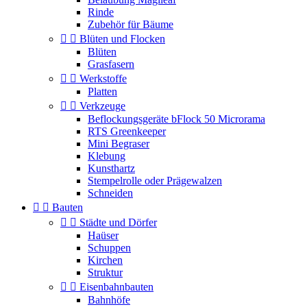
Rinde
Zubehör für Bäume


Blüten und Flocken
Blüten
Grasfasern


Werkstoffe
Platten


Verkzeuge
Beflockungsgeräte bFlock 50 Microrama
RTS Greenkeeper
Mini Begraser
Klebung
Kunsthartz
Stempelrolle oder Prägewalzen
Schneiden


Bauten


Städte und Dörfer
Haüser
Schuppen
Kirchen
Struktur


Eisenbahnbauten
Bahnhöfe