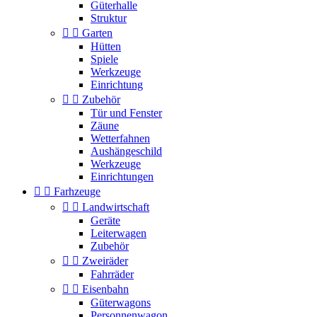
Güterhalle
Struktur


Garten
Hütten
Spiele
Werkzeuge
Einrichtung


Zubehör
Tür und Fenster
Zäune
Wetterfahnen
Aushängeschild
Werkzeuge
Einrichtungen


Farhzeuge


Landwirtschaft
Geräte
Leiterwagen
Zubehör


Zweiräder
Fahrräder


Eisenbahn
Güterwagons
Personnenwagon