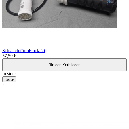
Schlauch für bFlock 50
57,50 €

In den Korb legen
In stock
Karte
‹
›