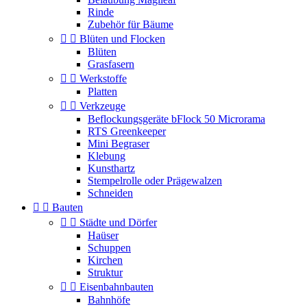
Rinde
Zubehör für Bäume


Blüten und Flocken
Blüten
Grasfasern


Werkstoffe
Platten


Verkzeuge
Beflockungsgeräte bFlock 50 Microrama
RTS Greenkeeper
Mini Begraser
Klebung
Kunsthartz
Stempelrolle oder Prägewalzen
Schneiden


Bauten


Städte und Dörfer
Haüser
Schuppen
Kirchen
Struktur


Eisenbahnbauten
Bahnhöfe