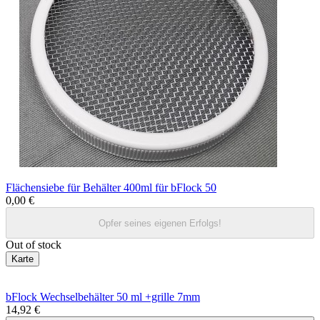
Flächensiebe für Behälter 400ml für bFlock 50
0,00 €
Opfer seines eigenen Erfolgs!
Out of stock
Karte
bFlock Wechselbehälter 50 ml +grille 7mm
14,92 €