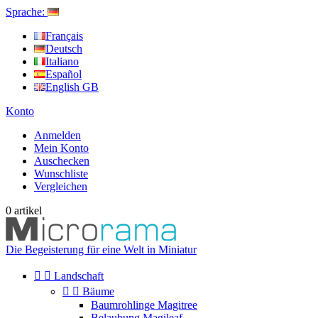
Sprache:
Français
Deutsch
Italiano
Español
English GB
Konto
Anmelden
Mein Konto
Auschecken
Wunschliste
Vergleichen
0
artikel
Die Begeisterung für eine Welt in Miniatur


Landschaft


Bäume
Baumrohlinge Magitree
Belaubung Magileaf