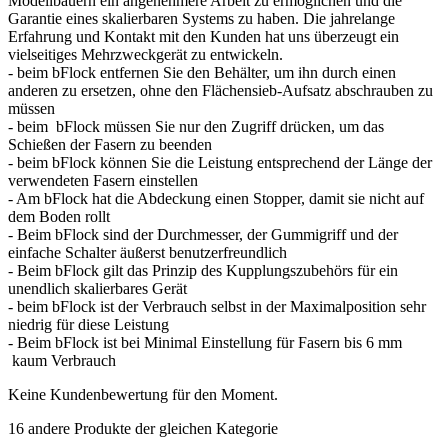
Modellbauern ein angenehmere Arbeit zu ermöglichen und die
Garantie eines skalierbaren Systems zu haben. Die jahrelange
Erfahrung und Kontakt mit den Kunden hat uns überzeugt ein
vielseitiges Mehrzweckgerät zu entwickeln.
- beim bFlock entfernen Sie den Behälter, um ihn durch einen
anderen zu ersetzen, ohne den Flächensieb-Aufsatz abschrauben zu
müssen
- beim bFlock müssen Sie nur den Zugriff drücken, um das
Schießen der Fasern zu beenden
- beim bFlock können Sie die Leistung entsprechend der Länge der
verwendeten Fasern einstellen
- Am bFlock hat die Abdeckung einen Stopper, damit sie nicht auf
dem Boden rollt
- Beim bFlock sind der Durchmesser, der Gummigriff und der
einfache Schalter äußerst benutzerfreundlich
- Beim bFlock gilt das Prinzip des Kupplungszubehörs für ein
unendlich skalierbares Gerät
- beim bFlock ist der Verbrauch selbst in der Maximalposition sehr
niedrig für diese Leistung
- Beim bFlock ist bei Minimal Einstellung für Fasern bis 6 mm
kaum Verbrauch
Keine Kundenbewertung für den Moment.
16 andere Produkte der gleichen Kategorie