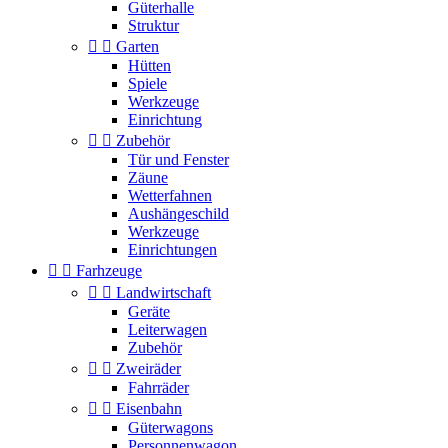
Güterhalle
Struktur


Garten
Hütten
Spiele
Werkzeuge
Einrichtung


Zubehör
Tür und Fenster
Zäune
Wetterfahnen
Aushängeschild
Werkzeuge
Einrichtungen


Farhzeuge


Landwirtschaft
Geräte
Leiterwagen
Zubehör


Zweiräder
Fahrräder


Eisenbahn
Güterwagons
Personnenwagon