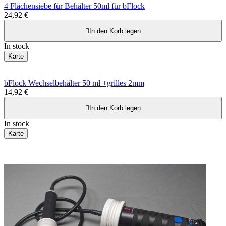
4 Flächensiebe für Behälter 50ml für bFlock
24,92 €

In den Korb legen
In stock
Karte
bFlock Wechselbehälter 50 ml +grilles 2mm
14,92 €

In den Korb legen
In stock
Karte