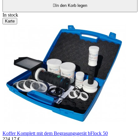

In den Korb legen
In stock
Karte
Koffer Komplett mit dem Begrasungsgerät bFlock 50
224,17 €