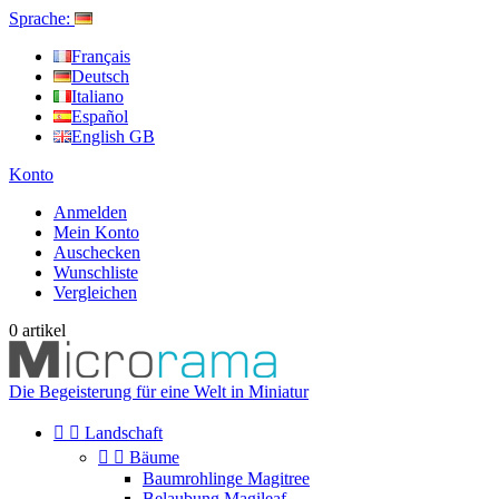
Sprache:
Français
Deutsch
Italiano
Español
English GB
Konto
Anmelden
Mein Konto
Auschecken
Wunschliste
Vergleichen
0
artikel
Die Begeisterung für eine Welt in Miniatur


Landschaft


Bäume
Baumrohlinge Magitree
Belaubung Magileaf