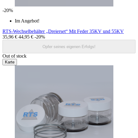
-20%
Im Angebot!
RTS-Wechselbehälter „Dreierset“ Mit Feder 35KV und 55KV
35,96 €
44,95 €
-20%
Opfer seines eigenen Erfolgs!
Out of stock
Karte