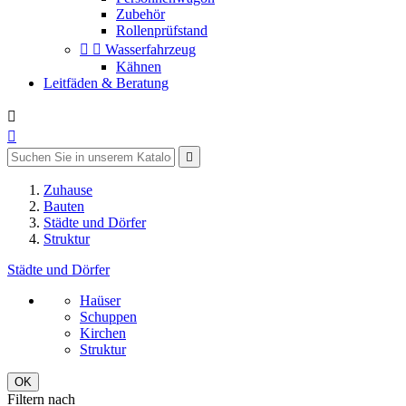
Zubehör
Rollenprüfstand


Wasserfahrzeug
Kähnen
Leitfäden & Beratung



Zuhause
Bauten
Städte und Dörfer
Struktur
Städte und Dörfer
Haüser
Schuppen
Kirchen
Struktur
OK
Filtern nach