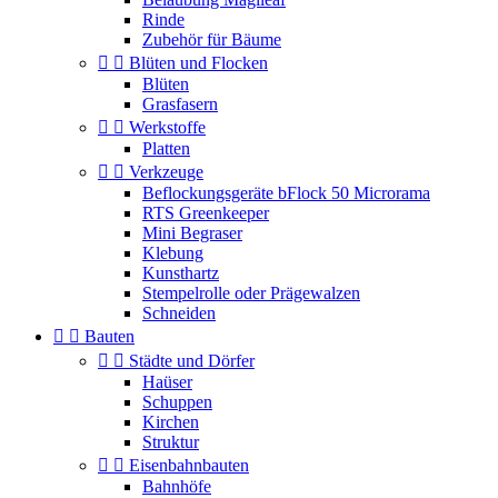
Rinde
Zubehör für Bäume


Blüten und Flocken
Blüten
Grasfasern


Werkstoffe
Platten


Verkzeuge
Beflockungsgeräte bFlock 50 Microrama
RTS Greenkeeper
Mini Begraser
Klebung
Kunsthartz
Stempelrolle oder Prägewalzen
Schneiden


Bauten


Städte und Dörfer
Haüser
Schuppen
Kirchen
Struktur


Eisenbahnbauten
Bahnhöfe