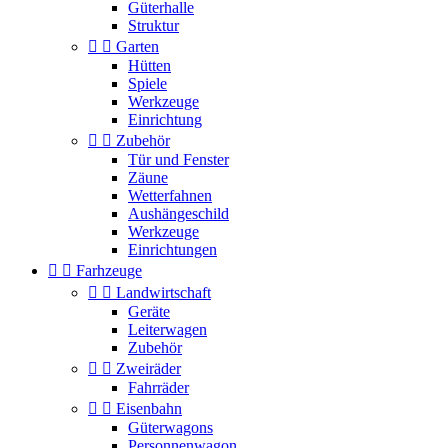
Güterhalle
Struktur


Garten
Hütten
Spiele
Werkzeuge
Einrichtung


Zubehör
Tür und Fenster
Zäune
Wetterfahnen
Aushängeschild
Werkzeuge
Einrichtungen


Farhzeuge


Landwirtschaft
Geräte
Leiterwagen
Zubehör


Zweiräder
Fahrräder


Eisenbahn
Güterwagons
Personnenwagon