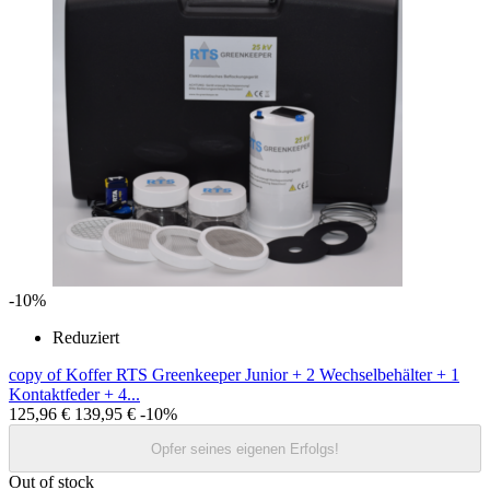
-10%
Reduziert
copy of Koffer RTS Greenkeeper Junior + 2 Wechselbehälter + 1
Kontaktfeder + 4...
125,96 €
139,95 €
-10%
Opfer seines eigenen Erfolgs!
Out of stock