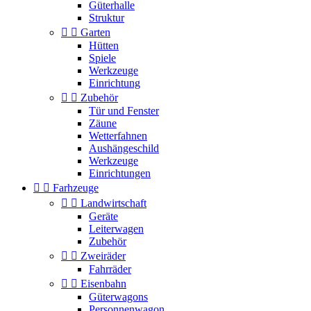
Güterhalle
Struktur


Garten
Hütten
Spiele
Werkzeuge
Einrichtung


Zubehör
Tür und Fenster
Zäune
Wetterfahnen
Aushängeschild
Werkzeuge
Einrichtungen


Farhzeuge


Landwirtschaft
Geräte
Leiterwagen
Zubehör


Zweiräder
Fahrräder


Eisenbahn
Güterwagons
Personnenwagon