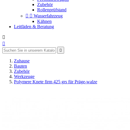
Zubehör
Rollenprüfstand


Wasserfahrzeug
Kähnen
Leitfäden & Beratung



Zuhause
Bauten
Zubehör
Werkzeuge
Polymere Knete firm 425 grs für Präge-walze