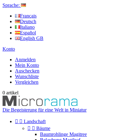
Sprache:
Français
Deutsch
Italiano
Español
English GB
Konto
Anmelden
Mein Konto
Auschecken
Wunschliste
Vergleichen
0
artikel
Die Begeisterung für eine Welt in Miniatur


Landschaft


Bäume
Baumrohlinge Magitree
Belaubung Magileaf