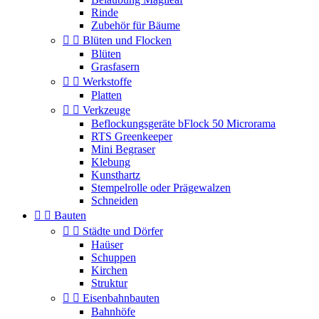
Rinde
Zubehör für Bäume


Blüten und Flocken
Blüten
Grasfasern


Werkstoffe
Platten


Verkzeuge
Beflockungsgeräte bFlock 50 Microrama
RTS Greenkeeper
Mini Begraser
Klebung
Kunsthartz
Stempelrolle oder Prägewalzen
Schneiden


Bauten


Städte und Dörfer
Haüser
Schuppen
Kirchen
Struktur


Eisenbahnbauten
Bahnhöfe