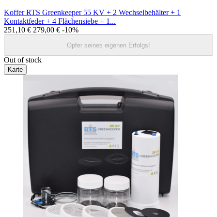
Koffer RTS Greenkeeper 55 KV + 2 Wechselbehälter + 1
Kontaktfeder + 4 Flächensiebe + 1...
251,10 €
279,00 €
-10%
Opfer seines eigenen Erfolgs!
Out of stock
Karte