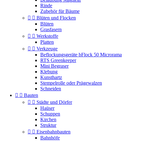
Rinde
Zubehör für Bäume


Blüten und Flocken
Blüten
Grasfasern


Werkstoffe
Platten


Verkzeuge
Beflockungsgeräte bFlock 50 Microrama
RTS Greenkeeper
Mini Begraser
Klebung
Kunsthartz
Stempelrolle oder Prägewalzen
Schneiden


Bauten


Städte und Dörfer
Haüser
Schuppen
Kirchen
Struktur


Eisenbahnbauten
Bahnhöfe