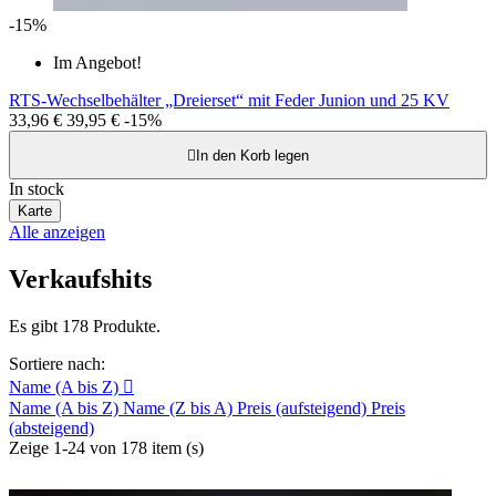
-15%
Im Angebot!
RTS-Wechselbehälter „Dreierset“ mit Feder Junion und 25 KV
33,96 €
39,95 €
-15%

In den Korb legen
In stock
Karte
Alle anzeigen
Verkaufshits
Es gibt 178 Produkte.
Sortiere nach:
Name (A bis Z)

Name (A bis Z)
Name (Z bis A)
Preis (aufsteigend)
Preis
(absteigend)
Zeige 1-24 von 178 item (s)