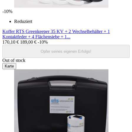
-10%
Reduziert
Koffer RTS Greenkeeper 35 KV + 2 Wechselbehälter + 1
Kontaktfeder + 4 Flächensiebe + 1...
170,10 €
189,00 €
-10%
Opfer seines eigenen Erfolgs!
Out of stock
Karte