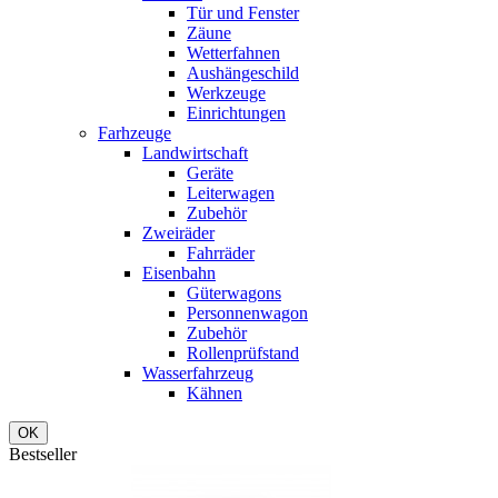
Tür und Fenster
Zäune
Wetterfahnen
Aushängeschild
Werkzeuge
Einrichtungen
Farhzeuge
Landwirtschaft
Geräte
Leiterwagen
Zubehör
Zweiräder
Fahrräder
Eisenbahn
Güterwagons
Personnenwagon
Zubehör
Rollenprüfstand
Wasserfahrzeug
Kähnen
OK
Bestseller