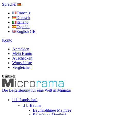
Sprache:
Français
Deutsch
Italiano
Español
English GB
Konto
Anmelden
Mein Konto
Auschecken
Wunschliste
Vergleichen
0
artikel
Die Begeisterung für eine Welt in Miniatur


Landschaft


Bäume
Baumrohlinge Magitree
Belaubung Magileaf