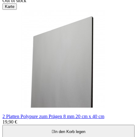
Out of stock
Karte
2 Platten Polypure zum Prägen 8 mm 20 cm x 40 cm
19,90 €

In den Korb legen