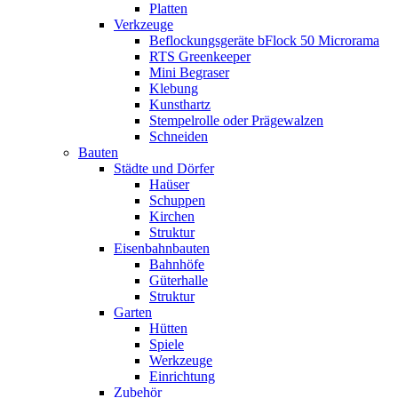
Platten
Verkzeuge
Beflockungsgeräte bFlock 50 Microrama
RTS Greenkeeper
Mini Begraser
Klebung
Kunsthartz
Stempelrolle oder Prägewalzen
Schneiden
Bauten
Städte und Dörfer
Haüser
Schuppen
Kirchen
Struktur
Eisenbahnbauten
Bahnhöfe
Güterhalle
Struktur
Garten
Hütten
Spiele
Werkzeuge
Einrichtung
Zubehör