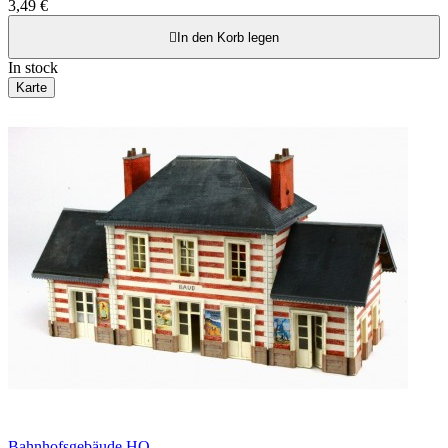
3,49 €

In den Korb legen
In stock
Karte
Bahnhofsgebäude HO