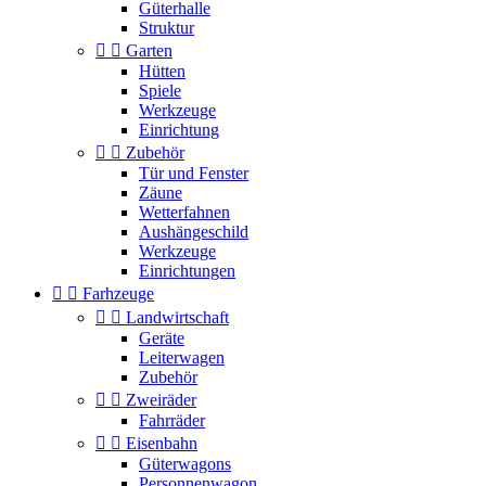
Güterhalle
Struktur


Garten
Hütten
Spiele
Werkzeuge
Einrichtung


Zubehör
Tür und Fenster
Zäune
Wetterfahnen
Aushängeschild
Werkzeuge
Einrichtungen


Farhzeuge


Landwirtschaft
Geräte
Leiterwagen
Zubehör


Zweiräder
Fahrräder


Eisenbahn
Güterwagons
Personnenwagon