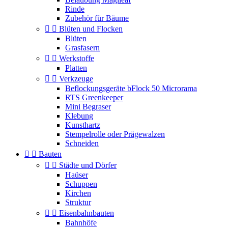
Rinde
Zubehör für Bäume


Blüten und Flocken
Blüten
Grasfasern


Werkstoffe
Platten


Verkzeuge
Beflockungsgeräte bFlock 50 Microrama
RTS Greenkeeper
Mini Begraser
Klebung
Kunsthartz
Stempelrolle oder Prägewalzen
Schneiden


Bauten


Städte und Dörfer
Haüser
Schuppen
Kirchen
Struktur


Eisenbahnbauten
Bahnhöfe