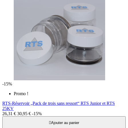
-15%
Promo !
RTS-Réservoir „Pack de trois sans ressort“ RTS Junior et RTS
25KV
26,31 €
30,95 €
-15%

Ajouter au panier