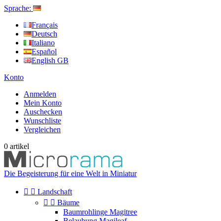
Sprache:
Français
Deutsch
Italiano
Español
English GB
Konto
Anmelden
Mein Konto
Auschecken
Wunschliste
Vergleichen
0
artikel
Die Begeisterung für eine Welt in Miniatur


Landschaft


Bäume
Baumrohlinge Magitree
Belaubung Magileaf