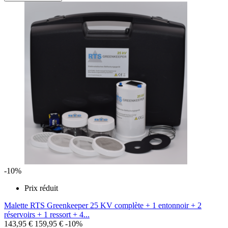
-10%
Prix réduit
Malette RTS Greenkeeper 25 KV complète + 1 entonnoir + 2
réservoirs + 1 ressort + 4...
143,95 €
159,95 €
-10%