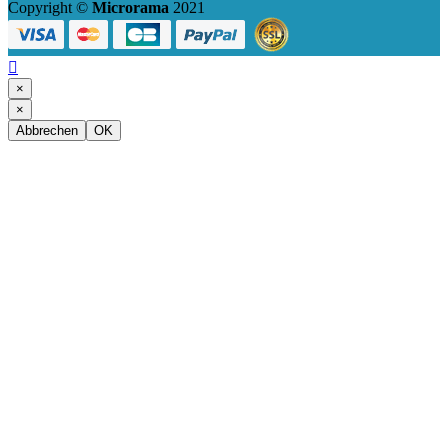
Copyright ©
Microrama
2021

×
×
Abbrechen
OK