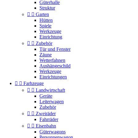
Güterhalle
Struktur


Garten
Hütten
Spiele
Werkzeuge
Einrichtung


Zubehör
Tür und Fenster
Zäune
Wetterfahnen
Aushängeschild
Werkzeuge
Einrichtungen


Farhzeuge


Landwirtschaft
Geräte
Leiterwagen
Zubehör


Zweiräder
Fahrräder


Eisenbahn
Güterwagons
Personnenwagon