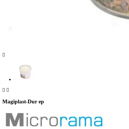



Magiplast-Dur ep