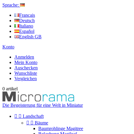
Sprache:
Français
Deutsch
Italiano
Español
English GB
Konto
Anmelden
Mein Konto
Auschecken
Wunschliste
Vergleichen
0
artikel
Die Begeisterung für eine Welt in Miniatur


Landschaft


Bäume
Baumrohlinge Magitree
Belaubung Magileaf