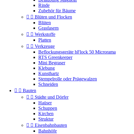
Rinde
Zubehör für Bäume


Blüten und Flocken
Blüten
Grasfasern


Werkstoffe
Platten


Verkzeuge
Beflockungsgeräte bFlock 50 Microrama
RTS Greenkeeper
Mini Begraser
Klebung
Kunsthartz
Stempelrolle oder Prägewalzen
Schneiden


Bauten


Städte und Dörfer
Haüser
Schuppen
Kirchen
Struktur


Eisenbahnbauten
Bahnhöfe