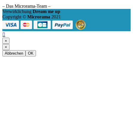
– Das Microrama-Team –
Verwirklichung
Dream me up
Copyright ©
Microrama
2021

×
×
Abbrechen
OK