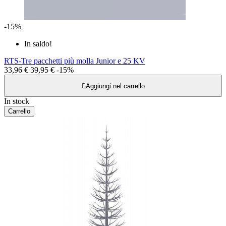
-15%
In saldo!
RTS-Tre pacchetti più molla Junior e 25 KV
33,96 €
39,95 €
-15%

Aggiungi nel carrello
In stock
Carrello