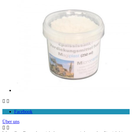


Facebook
Über uns

