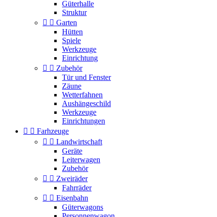
Güterhalle
Struktur


Garten
Hütten
Spiele
Werkzeuge
Einrichtung


Zubehör
Tür und Fenster
Zäune
Wetterfahnen
Aushängeschild
Werkzeuge
Einrichtungen


Farhzeuge


Landwirtschaft
Geräte
Leiterwagen
Zubehör


Zweiräder
Fahrräder


Eisenbahn
Güterwagons
Personnenwagon