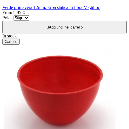
Verde primavera 12mm. Erba statica in fibra Magifloc
From
5,95 €
Poids

Aggiungi nel carrello
In stock
Carrello