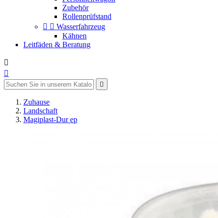
Zubehör
Rollenprüfstand


Wasserfahrzeug
Kähnen
Leitfäden & Beratung



Zuhause
Landschaft
Magiplast-Dur ep