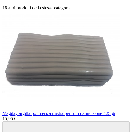
16 altri prodotti della stessa categoria
Magilay argilla polimerica media per rulli da incisione 425 gr
15,95 €