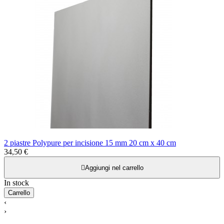
2 piastre Polypure per incisione 15 mm 20 cm x 40 cm
34,50 €

Aggiungi nel carrello
In stock
Carrello
‹
›