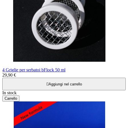
4 Griglie per serbatoi bFlock 50 ml
29,90 €

Aggiungi nel carrello
In stock
Carrello