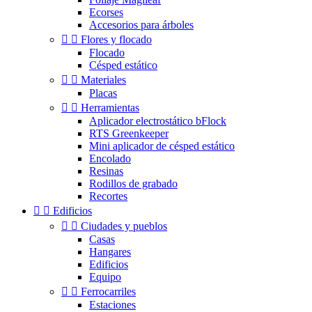
Ecorses
Accesorios para árboles


Flores y flocado
Flocado
Césped estático


Materiales
Placas


Herramientas
Aplicador electrostático bFlock
RTS Greenkeeper
Mini aplicador de césped estático
Encolado
Resinas
Rodillos de grabado
Recortes


Edificios


Ciudades y pueblos
Casas
Hangares
Edificios
Equipo


Ferrocarriles
Estaciones