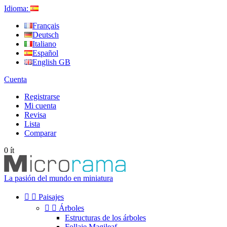
Idioma:
Français
Deutsch
Italiano
Español
English GB
Cuenta
Registrarse
Mi cuenta
Revisa
Lista
Comparar
0
ít
La pasión del mundo en miniatura


Paisajes


Árboles
Estructuras de los árboles
Follaje Magileaf