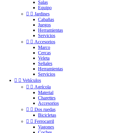
Salas
Equipo


Jardines
Cabañas
Juegos
Herramientas
Servicios


Accesorios
Marco
Cercas
Veleta
Señales
Herramientas
Servicios


Vehículos


Agrícola
Material
Charettes
Accesorios


Dos ruedas
Bicicletas


Ferrocarril
Vagones
Coches