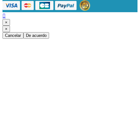

×
×
Cancelar
De acuerdo