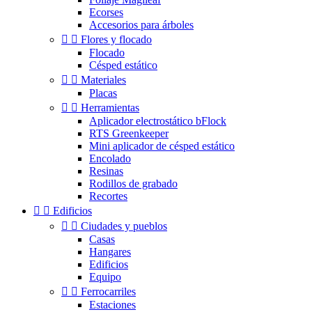
Ecorses
Accesorios para árboles


Flores y flocado
Flocado
Césped estático


Materiales
Placas


Herramientas
Aplicador electrostático bFlock
RTS Greenkeeper
Mini aplicador de césped estático
Encolado
Resinas
Rodillos de grabado
Recortes


Edificios


Ciudades y pueblos
Casas
Hangares
Edificios
Equipo


Ferrocarriles
Estaciones