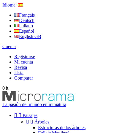
Idioma:
Français
Deutsch
Italiano
Español
English GB
Cuenta
Registrarse
Mi cuenta
Revisa
Lista
Comparar
0
ít
La pasión del mundo en miniatura


Paisajes


Árboles
Estructuras de los árboles
Follaje Magileaf