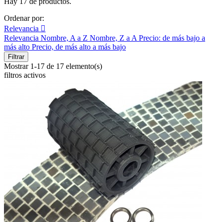
Hay 17 de productos.
Ordenar por:
Relevancia

Relevancia
Nombre, A a Z
Nombre, Z a A
Precio: de más bajo a
más alto
Precio, de más alto a más bajo
Filtrar
Mostrar 1-17 de 17 elemento(s)
filtros activos