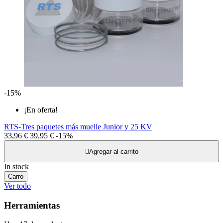
-15%
¡En oferta!
RTS-Tres paquetes más muelle Junior y 25 KV
33,96 €
39,95 €
-15%

Agregar al carrito
In stock
Carro
Ver todo
Herramientas