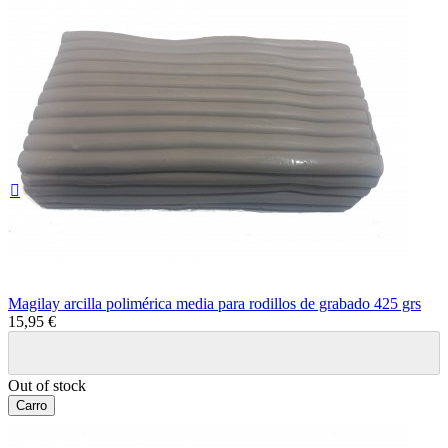

Magilay arcilla polimérica media para rodillos de grabado 425 grs
15,95 €
Out of stock
Carro