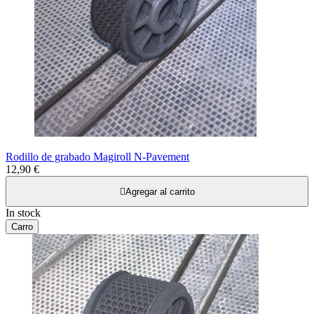
Rodillo de grabado Magiroll N-Pavement
12,90 €

Agregar al carrito
In stock
Carro