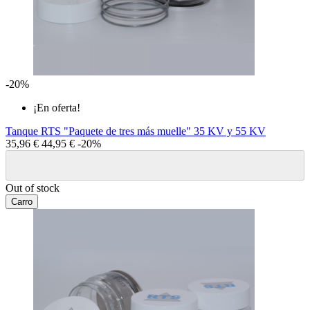
-20%
¡En oferta!
Tanque RTS "Paquete de tres más muelle" 35 KV y 55 KV
35,96 €
44,95 €
-20%
Out of stock
Carro