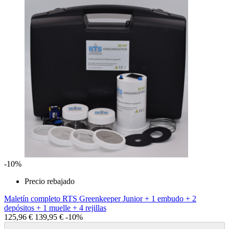
-10%
Precio rebajado
Maletín completo RTS Greenkeeper Junior + 1 embudo + 2
depósitos + 1 muelle + 4 rejillas
125,96 €
139,95 €
-10%