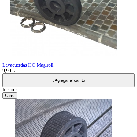
Lavacuerdas HO Magiroll
9,90 €

Agregar al carrito
In stock
Carro