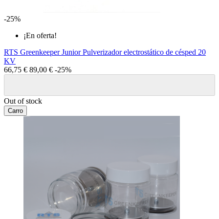
-25%
¡En oferta!
RTS Greenkeeper Junior Pulverizador electrostático de césped 20
KV
66,75 €
89,00 €
-25%
Out of stock
Carro