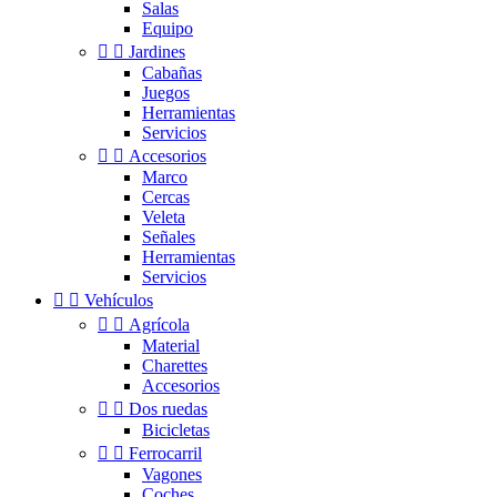
Salas
Equipo


Jardines
Cabañas
Juegos
Herramientas
Servicios


Accesorios
Marco
Cercas
Veleta
Señales
Herramientas
Servicios


Vehículos


Agrícola
Material
Charettes
Accesorios


Dos ruedas
Bicicletas


Ferrocarril
Vagones
Coches