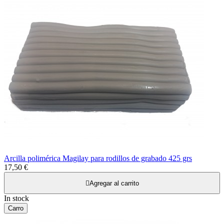
Arcilla polimérica Magilay para rodillos de grabado 425 grs
17,50 €

Agregar al carrito
In stock
Carro