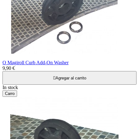
O Magiroll Curb Add-On Washer
9,90 €

Agregar al carrito
In stock
Carro