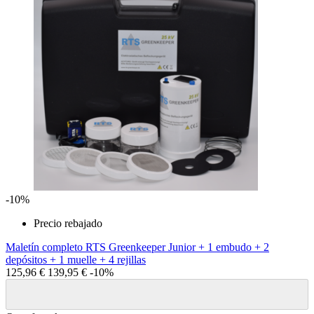
-10%
Precio rebajado
Maletín completo RTS Greenkeeper Junior + 1 embudo + 2
depósitos + 1 muelle + 4 rejillas
125,96 €
139,95 €
-10%