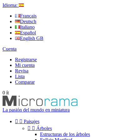
Idioma:
Français
Deutsch
Italiano
Español
English GB
Cuenta
Registrarse
Mi cuenta
Revisa
Lista
Comparar
0
ít
La pasión del mundo en miniatura


Paisajes


Árboles
Estructuras de los árboles
Follaje Magileaf