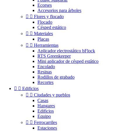
Ecorses
Accesorios para árboles


Flores y flocado
Flocado
Césped estático


Materiales
Placas


Herramientas
Aplicador electrostático bFlock
RTS Greenkeeper
Mini aplicador de césped estático
Encolado
Resinas
Rodillos de grabado
Recortes


Edificios


Ciudades y pueblos
Casas
Hangares
Edificios
Equipo


Ferrocarriles
Estaciones