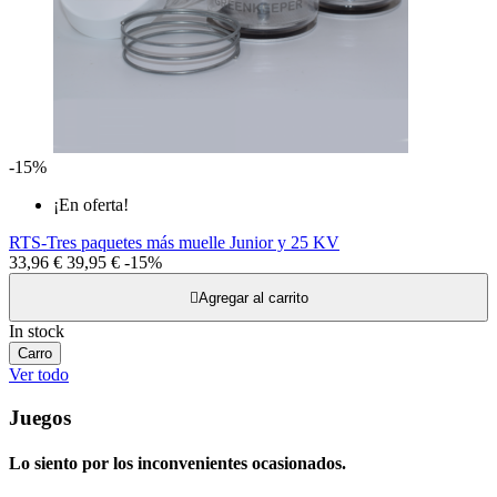
-15%
¡En oferta!
RTS-Tres paquetes más muelle Junior y 25 KV
33,96 €
39,95 €
-15%

Agregar al carrito
In stock
Carro
Ver todo
Juegos
Lo siento por los inconvenientes ocasionados.