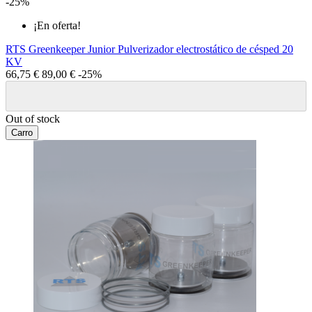
-25%
¡En oferta!
RTS Greenkeeper Junior Pulverizador electrostático de césped 20
KV
66,75 €
89,00 €
-25%
Out of stock
Carro