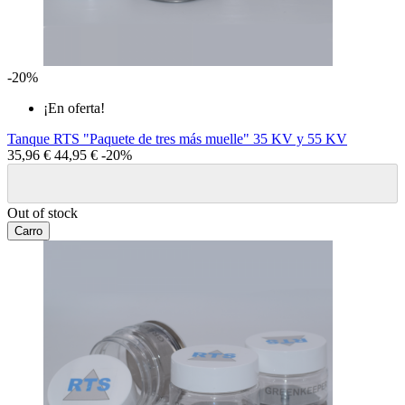
-20%
¡En oferta!
Tanque RTS "Paquete de tres más muelle" 35 KV y 55 KV
35,96 €
44,95 €
-20%
Out of stock
Carro