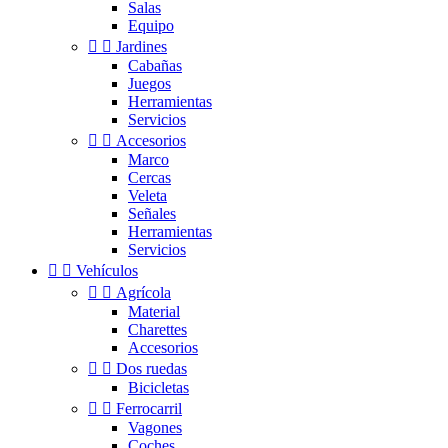
Salas
Equipo


Jardines
Cabañas
Juegos
Herramientas
Servicios


Accesorios
Marco
Cercas
Veleta
Señales
Herramientas
Servicios


Vehículos


Agrícola
Material
Charettes
Accesorios


Dos ruedas
Bicicletas


Ferrocarril
Vagones
Coches