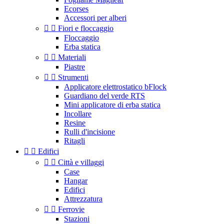
Ecorses
Accessori per alberi


Fiori e floccaggio
Floccaggio
Erba statica


Materiali
Piastre


Strumenti
Applicatore elettrostatico bFlock
Guardiano del verde RTS
Mini applicatore di erba statica
Incollare
Resine
Rulli d'incisione
Ritagli


Edifici


Città e villaggi
Case
Hangar
Edifici
Attrezzatura


Ferrovie
Stazioni