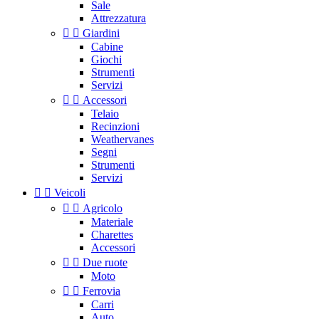
Sale
Attrezzatura


Giardini
Cabine
Giochi
Strumenti
Servizi


Accessori
Telaio
Recinzioni
Weathervanes
Segni
Strumenti
Servizi


Veicoli


Agricolo
Materiale
Charettes
Accessori


Due ruote
Moto


Ferrovia
Carri
Auto