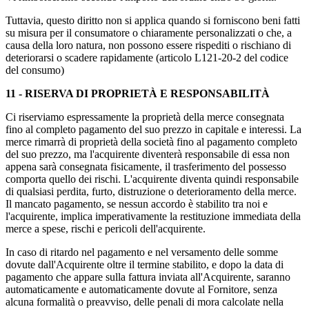
Tuttavia, questo diritto non si applica quando si forniscono beni fatti
su misura per il consumatore o chiaramente personalizzati o che, a
causa della loro natura, non possono essere rispediti o rischiano di
deteriorarsi o scadere rapidamente (articolo L121-20-2 del codice
del consumo)
11 - RISERVA DI PROPRIETÀ E RESPONSABILITÀ
Ci riserviamo espressamente la proprietà della merce consegnata
fino al completo pagamento del suo prezzo in capitale e interessi. La
merce rimarrà di proprietà della società fino al pagamento completo
del suo prezzo, ma l'acquirente diventerà responsabile di essa non
appena sarà consegnata fisicamente, il trasferimento del possesso
comporta quello dei rischi. L'acquirente diventa quindi responsabile
di qualsiasi perdita, furto, distruzione o deterioramento della merce.
Il mancato pagamento, se nessun accordo è stabilito tra noi e
l'acquirente, implica imperativamente la restituzione immediata della
merce a spese, rischi e pericoli dell'acquirente.
In caso di ritardo nel pagamento e nel versamento delle somme
dovute dall'Acquirente oltre il termine stabilito, e dopo la data di
pagamento che appare sulla fattura inviata all'Acquirente, saranno
automaticamente e automaticamente dovute al Fornitore, senza
alcuna formalità o preavviso, delle penali di mora calcolate nella