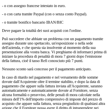
- o con assegno francese intestato in euro.
- o con carta tramite Paypal (con o senza conto Paypal).
- o tramite bonifico bancario IBAN/BIC
Deve pagare la totalità dei suoi acquisti con l'ordine.
Può succedere che abbiate un problema con un pagamento tramite
assegno durante uno spettacolo, un'esposizione o nella sede
dell'azienda, e che questa sia insolvente al momento della sua
presentazione alla vostra banca. Vi preghiamo di informarci prima di
iniziare la procedura di penalità di mora 7 giorni dopo l'emissione
della fattura, cioè il tasso Refi conosciuto più 7 punti.
Nessuno sconto sarà concesso per il pagamento anticipato.
In caso di ritardo nel pagamento e nel versamento delle somme
dovute dall'Acquirente oltre il termine stabilito, e dopo la data di
pagamento che appare sulla fattura inviata all'Acquirente, saranno
automaticamente e automaticamente dovute al Fornitore, senza
alcuna formalità o preavviso, delle penali di mora calcolate nella
misura dell'1% dell'importo comprensivo di imposte del prezzo di
acquisto che appare sulla fattura, senza pregiudizio di qualsiasi altra
azione che il Fornitore possa avere il diritto di intraprendere nei