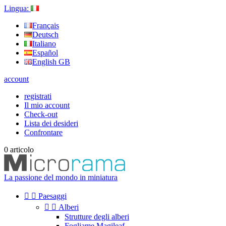
Lingua:
Français
Deutsch
Italiano
Español
English GB
account
registrati
Il mio account
Check-out
Lista dei desideri
Confrontare
0
articolo
La passione del mondo in miniatura


Paesaggi


Alberi
Strutture degli alberi
Fogliame Magileaf