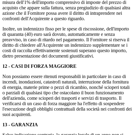
misura dell'1% dell'importo comprensivo di imposte del prezzo di
acquisto che appare sulla fattura, senza pregiudizio di qualsiasi altra
azione che il Fornitore possa avere il diritto di intraprendere nei
confronti dell'Acquirente a questo riguardo.
Inoltre, un indennizzo fisso per le spese di riscossione, dell'importo
di quaranta (40) euro sarà dovuto, automaticamente e senza
preavviso, in caso di ritardo nel pagamento. Il Fornitore si riserva il
diritto di chiedere all'Acquirente un indennizzo supplementare se i
costi di raccolta effettivamente sostenuti superano questo importo,
dietro presentazione dei documenti giustificativi.
12 - CASI DI FORZA MAGGIORE
Non possiamo essere ritenuti responsabili in particolare in caso di
incendi, inondazioni, catastrofi naturali, interruzione della fornitura
di energia, materie prime o pezzi di ricambio, nonché scioperi totali
o parziali di qualsiasi tipo che ostacolano il buon funzionamento
dell'azienda, come scioperi dei trasporti e servizi di trasporto. Il
verificarsi di un caso di forza maggiore ha l'effetto di sospendere
l'esecuzione degli obblighi contrattuali della società nei confronti dei
suoi acquirenti.
13 - GARANZIA
Salvo indicazione contraria, la garanzia legale di un anno non si